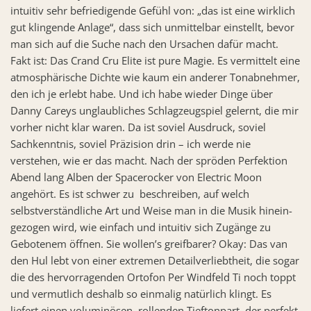
intuitiv sehr befriedigende Gefühl von: „das ist eine wirklich
gut klingende Anlage“, dass sich unmittelbar einstellt, bevor
man sich auf die Suche nach den Ursachen dafür macht.
Fakt ist: Das Crand Cru Elite ist pure Magie. Es vermittelt eine
atmosphärische Dichte wie kaum ein anderer Tonabnehmer,
den ich je erlebt habe. Und ich habe wieder Dinge über
Danny Careys unglaubliches Schlagzeugspiel gelernt, die mir
vorher nicht klar waren. Da ist soviel Ausdruck, soviel
Sachkenntnis, soviel Präzision drin – ich werde nie
verstehen, wie er das macht. Nach der spröden Perfektion
Abend lang Alben der Spacerocker von Electric Moon
angehört. Es ist schwer zu beschreiben, auf welch
selbstverständliche Art und Weise man in die Musik hinein-
gezogen wird, wie einfach und intuitiv sich Zugänge zu
Gebotenem öffnen. Sie wollen’s greifbarer? Okay: Das van
den Hul lebt von einer extremen Detailverliebtheit, die sogar
die des hervorragenden Ortofon Per Windfeld Ti noch toppt
und vermutlich deshalb so einmalig natürlich klingt. Es
liefert einen voluminösen, rollenden Tieftonpart, der perfekt