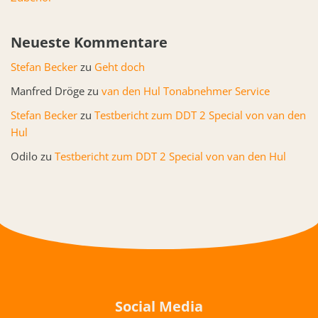
Neueste Kommentare
Stefan Becker
zu
Geht doch
Manfred Dröge
zu
van den Hul Tonabnehmer Service
Stefan Becker
zu
Testbericht zum DDT 2 Special von van den
Hul
Odilo
zu
Testbericht zum DDT 2 Special von van den Hul
Social Media